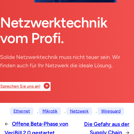
Netzwerktechnik
vom Profi.
Solide Netzwerktechnik muss nicht teuer sein. Wir
finden auch für Ihr Netzwerk die ideale Lösung.
Sprechen Sie uns an!
Ethernet
, 
Mikrotik
, 
Netzwerk
, 
Wireguard
←
Offene Beta-Phase von
Die Gefahr aus der
Supply Chain
→
VeriBill 2.0 gestartet