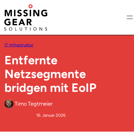
IT-Infrastruktur
Entfernte
Netzsegmente
bridgen mit EoIP
Timo Tegtmeier
16. Januar 2026