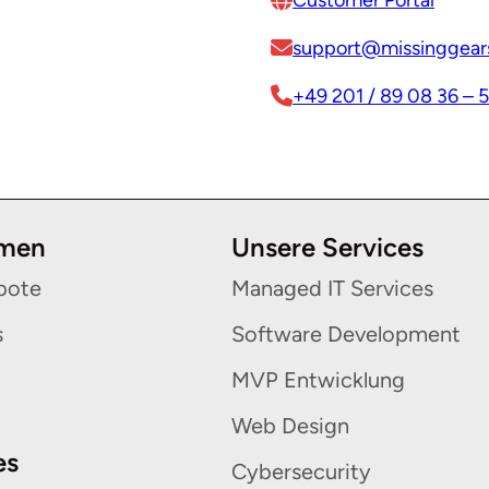
Customer Portal
support@missinggears
+49 201 / 89 08 36 – 
hmen
Unsere Services
bote
Managed IT Services
s
Software Development
MVP Entwicklung
Web Design
es
Cybersecurity